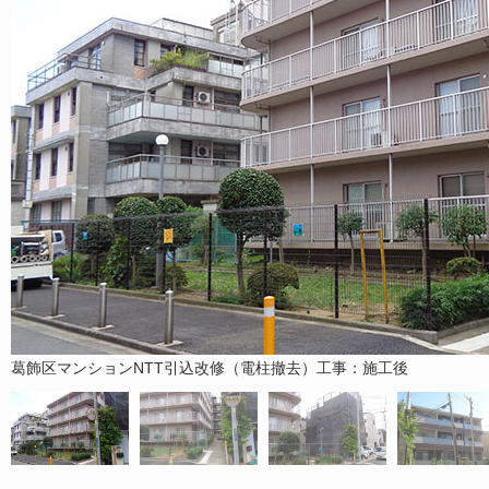
葛飾区マンションNTT引込改修（電柱撤去）工事：施工後