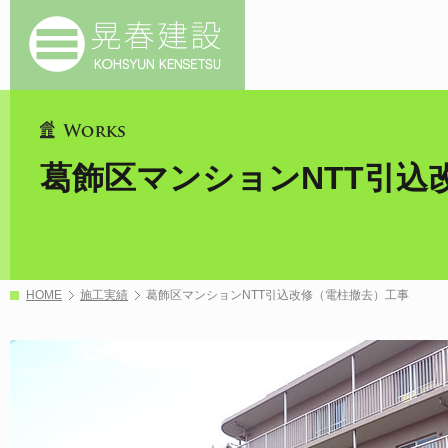
葛飾区マンションNTT引込
HOME
施工実績
葛飾区マンションNTT引込改修（電柱撤去）工事