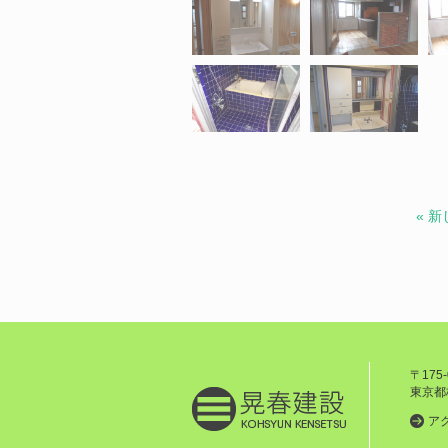
« 
〒175-
東京都板
ア