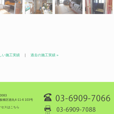
新しい施工実績
｜
過去の施工実績 »
0083
橋区徳丸4-11-6 103号
クセスはこちら